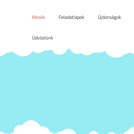
Skip
to
Mesék
Feladatlapok
Újdonságok
content
Üdvözlünk