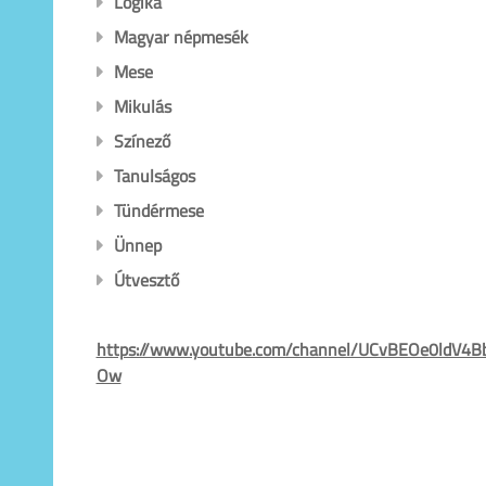
Logika
Magyar népmesék
Mese
Mikulás
Színező
Tanulságos
Tündérmese
Ünnep
Útvesztő
https://www.youtube.com/channel/UCvBEOe0ldV4
Ow