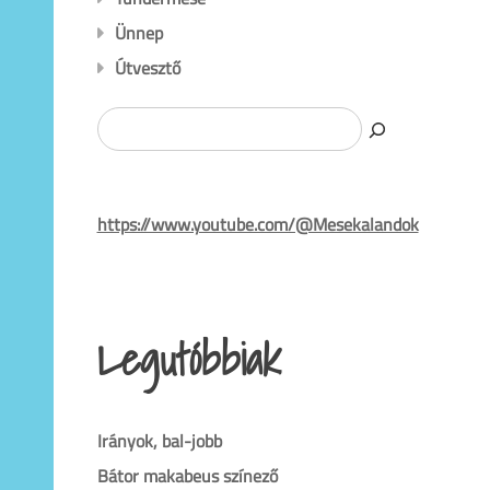
Ünnep
Útvesztő
Search
https://www.youtube.com/@Mesekalandok
Legutóbbiak
Irányok, bal-jobb
Bátor makabeus színező