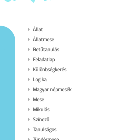
Állat
Állatmese
Betűtanulás
Feladatlap
Különbségkerés
Logika
Magyar népmesék
Mese
Mikulás
Színező
Tanulságos
Tündérmese