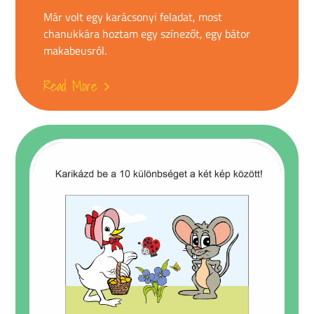
Már volt egy karácsonyi feladat, most
chanukkára hoztam egy színezőt, egy bátor
makabeusról.
Read More