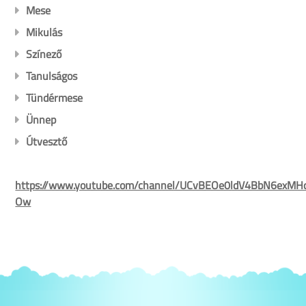
Mese
Mikulás
Színező
Tanulságos
Tündérmese
Ünnep
Útvesztő
https://www.youtube.com/channel/UCvBEOe0ldV4BbN6exMH
Ow