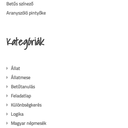
Betűs színező
Aranyszóló pintyőke
Kategóriák
Állat
Állatmese
Betűtanulás
Feladatlap
Különbségkerés
Logika
Magyar népmesék