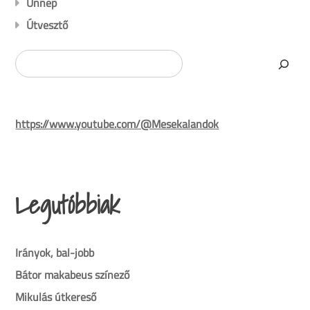
Ünnep
Útvesztő
Search
https://www.youtube.com/@Mesekalandok
Legutóbbiak
Irányok, bal-jobb
Bátor makabeus színező
Mikulás útkereső