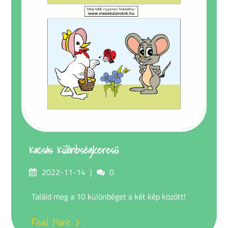
Kacsás Különbségkereső
Posted
Comments
2022-11-14
0
on
Találd meg a 10 különbéget a két kép között!
Read More