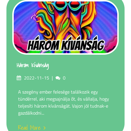
Három Kívánság
Posted
Comments
2022-11-15
0
on
A szegény ember felesége találkozik egy
tündérrel, aki megsajnálja őt, és vállalja, hogy
teljesíti három kívánságát. Vajon jól tudnak-e
gazdálkodni...
Read More