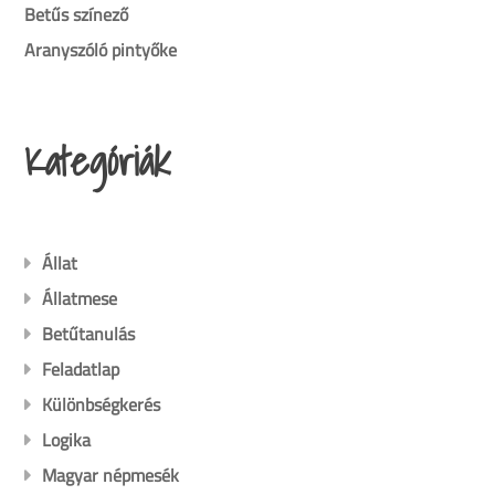
Betűs színező
Aranyszóló pintyőke
Kategóriák
Állat
Állatmese
Betűtanulás
Feladatlap
Különbségkerés
Logika
Magyar népmesék