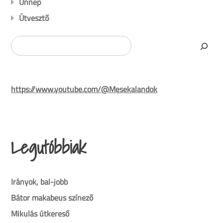
Ünnep
Útvesztő
Search
https://www.youtube.com/@Mesekalandok
Legutóbbiak
Irányok, bal-jobb
Bátor makabeus színező
Mikulás útkereső