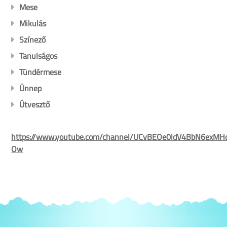
Mese
Mikulás
Színező
Tanulságos
Tündérmese
Ünnep
Útvesztő
https://www.youtube.com/channel/UCvBEOe0ldV4BbN6exMH
Ow