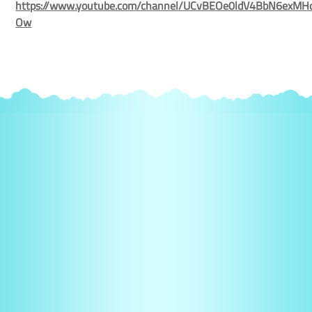
https://www.youtube.com/channel/UCvBEOe0ldV4BbN6exMH
Ow