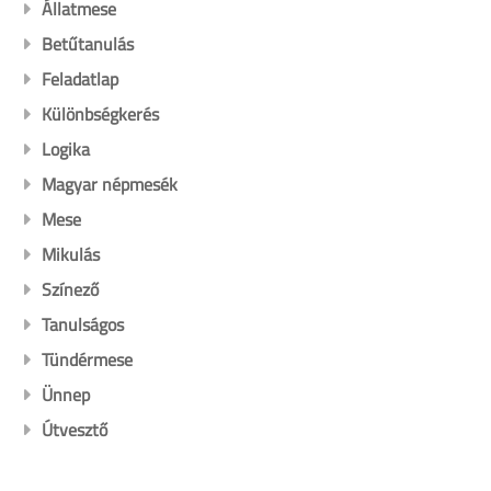
Állatmese
Betűtanulás
Feladatlap
Különbségkerés
Logika
Magyar népmesék
Mese
Mikulás
Színező
Tanulságos
Tündérmese
Ünnep
Útvesztő