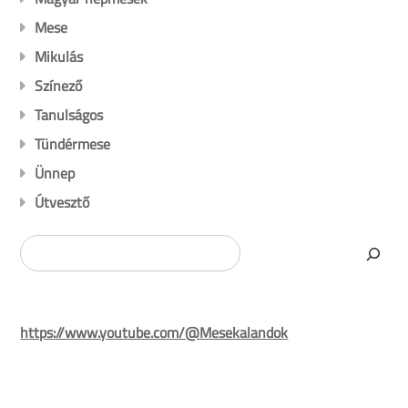
Mese
Mikulás
Színező
Tanulságos
Tündérmese
Ünnep
Útvesztő
Search
https://www.youtube.com/@Mesekalandok